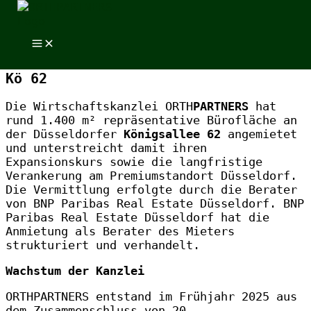
Zum Inhalt springen
Zum Inhalt springen
ORTHPARTNERS mietet 1.400 m² an der
Kö 62
Die Wirtschaftskanzlei ORTH
PARTNERS
hat
rund 1.400 m² repräsentative Bürofläche an
der Düsseldorfer
Königsallee 62
angemietet
und unterstreicht damit ihren
Expansionskurs sowie die langfristige
Verankerung am Premiumstandort Düsseldorf.
Die Vermittlung erfolgte durch die Berater
von BNP Paribas Real Estate Düsseldorf. BNP
Paribas Real Estate Düsseldorf hat die
Anmietung als Berater des Mieters
strukturiert und verhandelt.
Wachstum der Kanzlei
ORTHPARTNERS entstand im Frühjahr 2025 aus
dem Zusammenschluss von 20