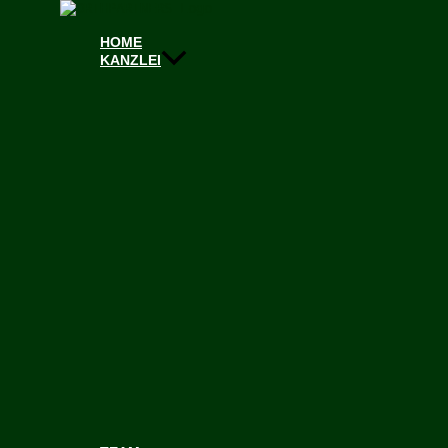
Zum Inhalt springen
HOME
Zum Inhalt springen
KANZLEI
DR. ANIKA BENDER
Rechtsanwältin
Director
+49 211 955 869 51
+49 152 582 641 20
anika.bender@orthpartners.com
Gesellschaftsrecht / M&A
Litigation / Dispute Resolution