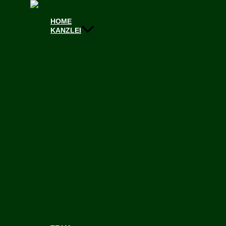
Zum Inhalt springen
HOME
Zum Inhalt springen
KANZLEI
DR. JONAS ULMRICH
Rechtsanwalt
Director
+49 30 330 752 258
+49 162 203 80 14
jonas.ulmrich@orthpartners.com
Immobilienwirtschaftsrecht