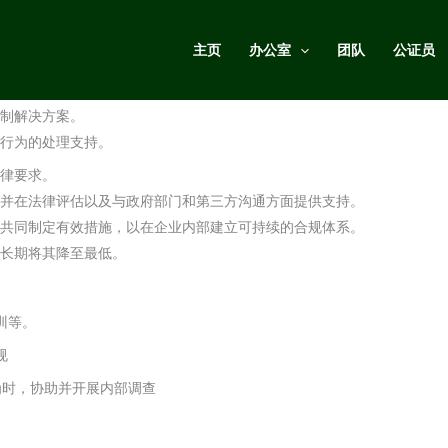
主页
办公室
团队
公证员
求及内部准则，都需要企业在日常运营中建立清晰的架构并予以严格执行
管理的重要组成部分。 它既能保护企业、管理层及员工免受法律和经济
制解决方案。
规行为的处理支持。
律要求。
并在法律评估以及与政府部门和第三方沟通方面提供支持。
共同制定有效措施，以在企业内部建立可持续的合规体系。
长期将其降至最低。
训等。
规
为时，协助并开展内部调查