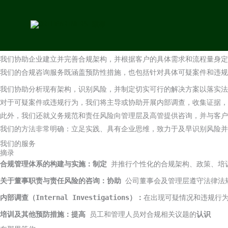
合规
跳
跳至内容
至
合规
内
多年来，企业面临的合规要求持续提高。各法律领域的法律规定、监管要
容
一个运作良好的合规管理体系不仅是降低风险的工具，更是负责任的企业
我们协助企业建立并完善合规架构，并根据客户的具体需求和流程量身定
我们的合规咨询服务既涵盖预防性措施，也包括针对具体可疑案件和违
我们协助分析现有架构，识别风险，并制定切实可行的解决方案以落实法
对于可疑案件或违规行为，我们将主导或协助开展内部调查，收集证据，
此外，我们还就义务规范和责任风险向管理层及高管提供咨询，并与客户
我们的方法非常明确：立足实践、具有企业思维，致力于及早识别风险并
我们的服务
摘录
合规管理体系的构建与实施：制定
并推行个性化的合规架构、政策、培
关于董事职责与责任风险的咨询：协助
公司董事会及管理层遵守法律法
内部调查（Internal Investigations）：
在出现可疑情况和违规行
培训及其他预防措施：提高
员工和管理人员对合规相关议题的
认识