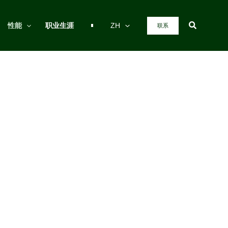
搜
性能
职业生涯
ZH
联系
。
索
损失，同时也能增强商业伙伴和公众的信任。