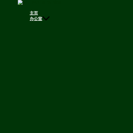
跳至内容
主页
跳至内容
办公室
扬-席勒
劳动法专业律师
律师
合作伙伴
+49 211 955 869 13
+49 152 014 035 91
jan.schiller@orthpartners.com
劳动法
数据保护法