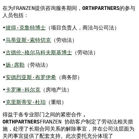
在为FRANZEN提供咨询服务期间，
ORTHPARTNERS
的参与
人员包括：
•
彼得·克鲁特博士
（项目负责人，商法与公司法）
•
马蒂亚斯·索特切克
（劳动法）
•
古德伦·格尔马科夫斯基博士
（劳动法）
•
扬·席勒
（劳动法）
•
安德烈亚斯·布罗伊希
（商务部）
•
卡罗琳·科尔克
（房地产法）
•
克里斯蒂安·杜珀
（重组）
得益于各专业部门之间的紧密合作
，
ORTHPARTNERS
FRANZEN 协助客户制定了劳动法相关措
施，处理了长期合同关系的解除事宜，并在公司法层面为
关闭事宜提供了配套支持。此次委托充分体现了