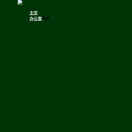
跳至内容
主页
跳至内容
办公室
博士彼得-克鲁特博士
律师
合作伙伴
+49 211 955 869 39
+49 151 150 152 22
peter.kluth@orthpartners.com
商业
公司法 / 并购
诉讼 / 争议解决
体育法