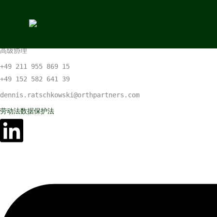
跳
跳至内容
至
丹尼斯·拉茨科夫斯基博士，法学硕士
内
律师
容
高级协理
+49 211 955 869 15
+49 152 582 641 39
dennis.ratschkowski@orthpartners.com
劳动法
数据保护法