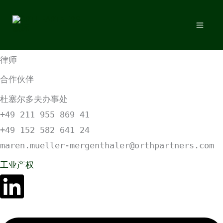
跳
跳至内容
至
MAREN MÜLLER-MERGENTHALER, L.M.
内
知识产权专业律师
容
律师
合作伙伴
杜塞尔多夫办事处
+49 211 955 869 41
+49 152 582 641 24
maren.mueller-mergenthaler@orthpartners.com
工业产权